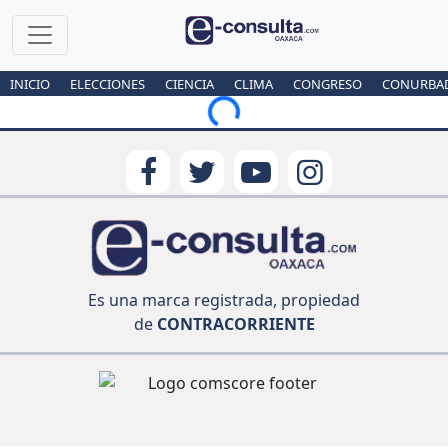
INICIO
ELECCIONES
CIENCIA
CLIMA
CONGRESO
CONURBA
Loading...
Es una marca registrada, propiedad
de
CONTRACORRIENTE