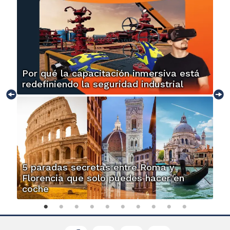
Por qué la capacitación inmersiva está
redefiniendo la seguridad industrial
5 paradas secretas entre Roma y
Florencia que solo puedes hacer en
coche