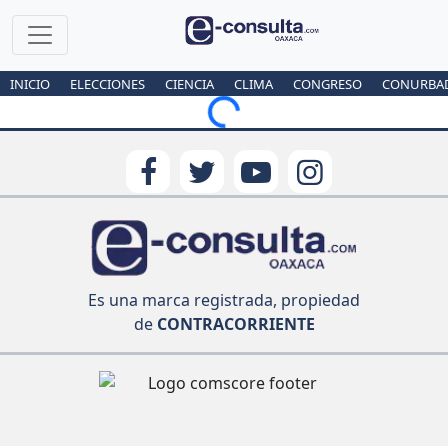
INICIO
ELECCIONES
CIENCIA
CLIMA
CONGRESO
CONURBA
Loading...
Es una marca registrada, propiedad
de
CONTRACORRIENTE