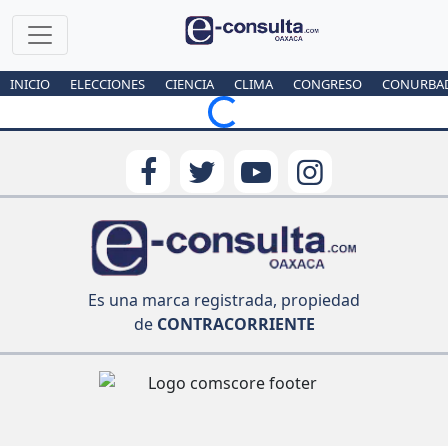
INICIO
ELECCIONES
CIENCIA
CLIMA
CONGRESO
CONURBA
Loading...
Es una marca registrada, propiedad
de
CONTRACORRIENTE