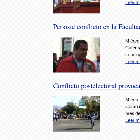
Leer m
Persiste conflicto en la Facu
Miércol
Catedr
conclu
Leer m
Conflicto postelectoral provo
Miércol
Como r
preside
Leer m