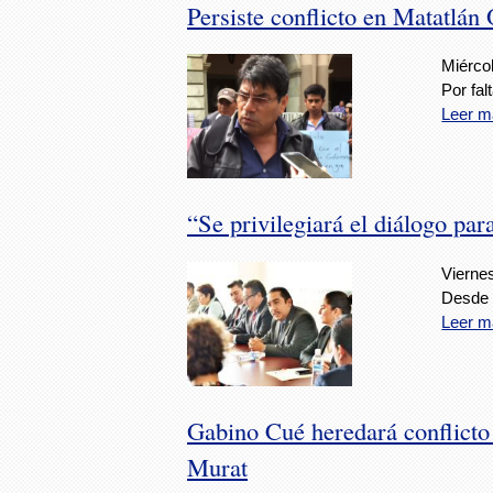
Persiste conflicto en Matatlán
Miérco
Por fal
Leer m
“Se privilegiará el diálogo par
Viernes
Desde 
Leer m
Gabino Cué heredará conflicto 
Murat