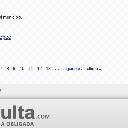
l municipio.
tepec
7
8
9
10
11
12
13
…
siguiente ›
última »
s