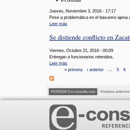
e-consulta
Jueves, Noviembre 3, 2016 - 17:17
Pese a problemática en el basurero ajena a
Leer más
Se distiende conflicto en Zaca
Viernes, Octubre 21, 2016 - 00:09
Entregan a funcionarios retenidos.
Leer más
« primera
‹ anterior
…
5
6
Suscribirse a RSS - conflicto
PERIÓDICO e-consulta.com
Portadas anteriore