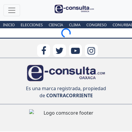
INICIO
ELECCIONES
CIENCIA
CLIMA
CONGRESO
CONURBA
Loading...
Es una marca registrada, propiedad
de
CONTRACORRIENTE