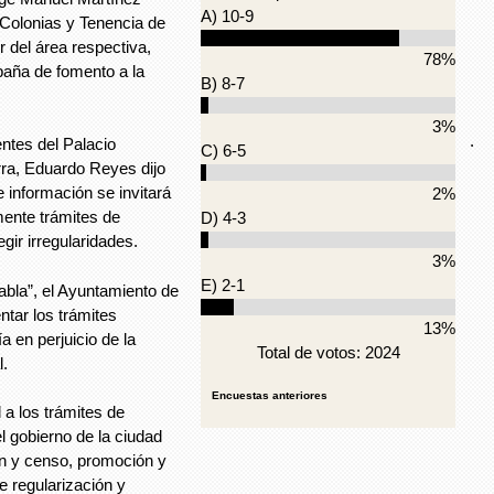
A) 10-9
 Colonias y Tenencia de
r del área respectiva,
78%
paña de fomento a la
B) 8-7
3%
.
ntes del Palacio
C) 6-5
erra, Eduardo Reyes dijo
 información se invitará
2%
lmente trámites de
D) 4-3
gir irregularidades.
3%
E) 2-1
abla”, el Ayuntamiento de
tar los trámites
13%
a en perjuicio de la
Total de votos: 2024
l.
Encuestas anteriores
 a los trámites de
el gobierno de la ciudad
ión y censo, promoción y
de regularización y