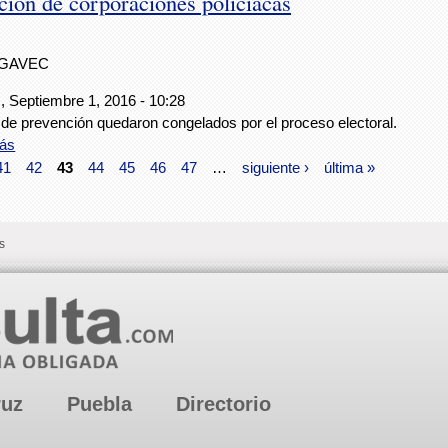
ión de corporaciones policiacas
IGAVEC
, Septiembre 1, 2016 - 10:28
de prevención quedaron congelados por el proceso electoral.
ás
41
42
43
44
45
46
47
…
siguiente ›
última »
s
ruz
Puebla
Directorio