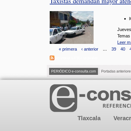
Taxistas demandan mayor atenc
Jueves
Temas 
Leer m
« primera
‹ anterior
…
39
40
Suscribirse a RSS - seguridad
PERIÓDICO e-consulta.com
Portadas anteriore
Tlaxcala
Verac