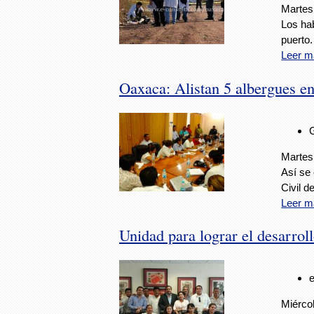
Martes,
Los ha
puerto.
Leer m
Oaxaca: Alistan 5 albergues en
Martes,
Así se 
Civil d
Leer m
Unidad para lograr el desarrol
Miérco