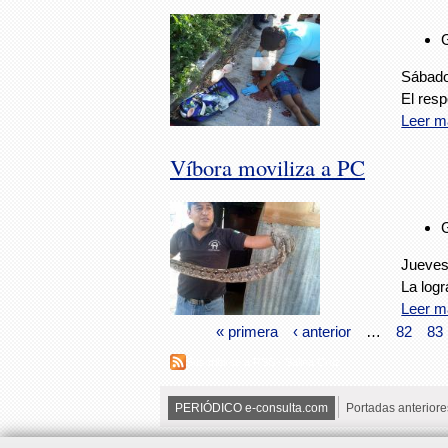
Sábado
El resp
Leer m
Víbora moviliza a PC
Jueves
La logr
Leer m
« primera
‹ anterior
…
82
83
Suscribirse a RSS - Salina Cruz
PERIÓDICO e-consulta.com
Portadas anteriore