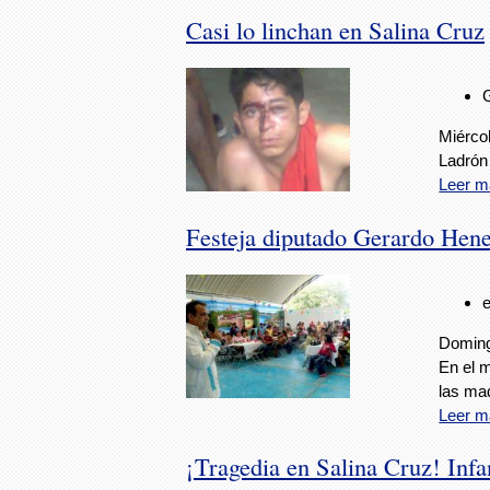
Casi lo linchan en Salina Cruz
Miérco
Ladrón
Leer m
Festeja diputado Gerardo Hene
Doming
En el m
las ma
Leer m
¡Tragedia en Salina Cruz! Infa