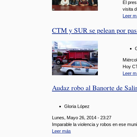
El pres
visita 
Leer m
CTM y SUR se pelean por pasa
Miérco
Hoy CT
Leer m
Audaz robo al Banorte de Sal
Gloria López
Lunes, Mayo 26, 2014 - 23:27
Imparable la violencia y robos en ese muni
Leer más