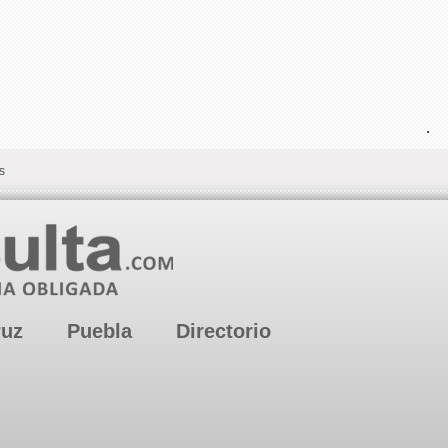
.
s
ruz
Puebla
Directorio