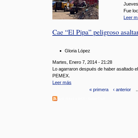
Jueves
Fue loc
Leer m
Cae “El Pipa” peligroso asalta
Gloria López
Martes, Enero 7, 2014 - 21:28
Lo agarraron después de haber asaltado el
PEMEX.
Leer más
« primera
‹ anterior
Suscribirse a RSS - Salina Cruz