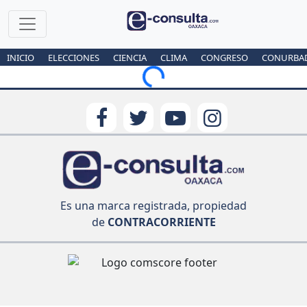
INICIO
ELECCIONES
CIENCIA
CLIMA
CONGRESO
CONURBA
Loading...
Es una marca registrada, propiedad
de
CONTRACORRIENTE