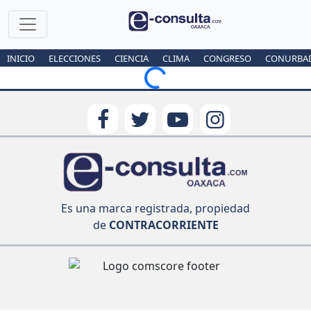
INICIO
ELECCIONES
CIENCIA
CLIMA
CONGRESO
CONURBA
Loading...
Es una marca registrada, propiedad
de
CONTRACORRIENTE