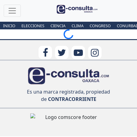
INICIO
ELECCIONES
CIENCIA
CLIMA
CONGRESO
CONURBA
Loading...
Es una marca registrada, propiedad
de
CONTRACORRIENTE