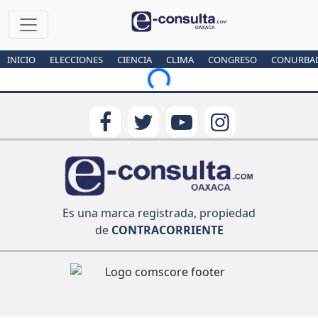
INICIO
ELECCIONES
CIENCIA
CLIMA
CONGRESO
CONURBA
Loading...
Es una marca registrada, propiedad
de
CONTRACORRIENTE