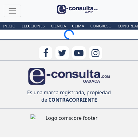
INICIO
ELECCIONES
CIENCIA
CLIMA
CONGRESO
CONURBA
Loading...
Es una marca registrada, propiedad
de
CONTRACORRIENTE