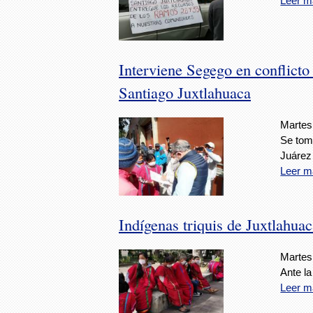
Leer m
Interviene Segego en conflicto
Santiago Juxtlahuaca
Martes
Se tomó
Juárez
Leer m
Indígenas triquis de Juxtlahuac
Martes
Ante la
Leer m