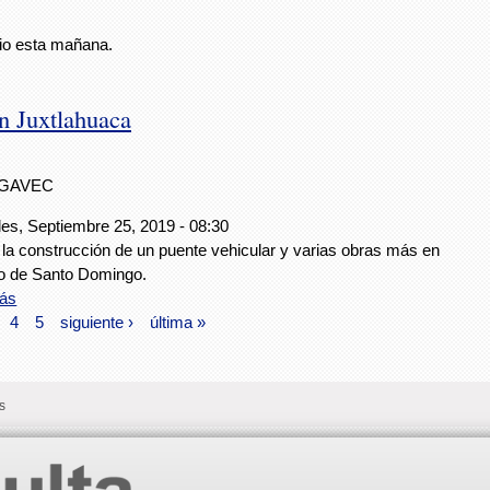
cio esta mañana.
n Juxtlahuaca
IGAVEC
les, Septiembre 25, 2019 - 08:30
 la construcción de un puente vehicular y varias obras más en
rio de Santo Domingo.
ás
4
5
siguiente ›
última »
s