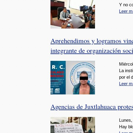
Y no co
Leer m
Aprehendimos y logramos vinc
integrante de organización soci
Miércol
La inst
por el 
Leer m
Agencias de Juxtlahuaca prote
Lunes,
Hay bl