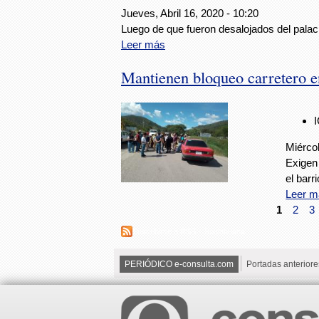
Jueves, Abril 16, 2020 - 10:20
Luego de que fueron desalojados del pala
Leer más
Mantienen bloqueo carretero e
Miérco
Exigen
el bar
Leer m
1
2
3
Suscribirse a RSS - Juxtlahuaca
PERIÓDICO e-consulta.com
Portadas anteriore