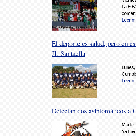
La FIFA
comenzó
Leer m
El deporte es salud, pero en e
JL Santaella
Lunes,
Cumple
Leer m
Detectan dos asintomáticos a 
Martes
Ya fuer