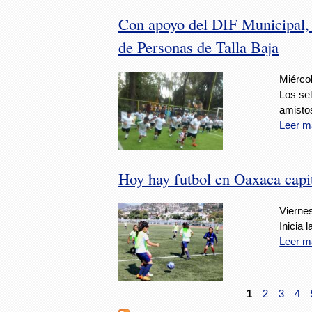
Con apoyo del DIF Municipal,
de Personas de Talla Baja
Miércol
Los se
amisto
Leer m
Hoy hay futbol en Oaxaca capi
Viernes
Inicia 
Leer m
1
2
3
4