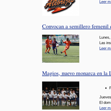
Leer m
Convocan a semillero femenil 
Lunes,
Las in
Leer m
Magios, nuevo monarca en la 
Jueves
El domi
Leer m