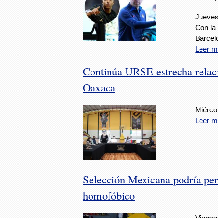
Jueves
Con la
Barcelo
Leer m
Continúa URSE estrecha relac
Oaxaca
Miércol
Leer m
Selección Mexicana podría per
homofóbico
Vierne