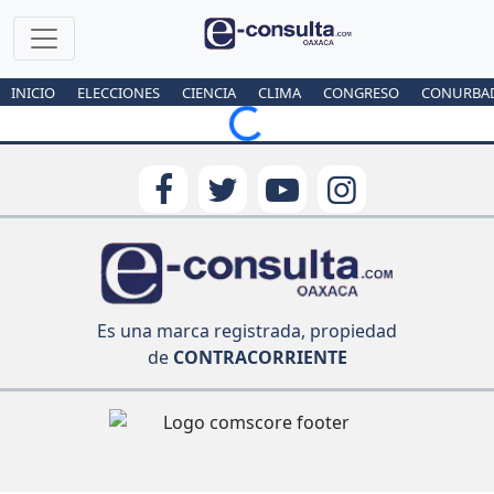
INICIO
ELECCIONES
CIENCIA
CLIMA
CONGRESO
CONURBA
Loading...
Es una marca registrada, propiedad
de
CONTRACORRIENTE