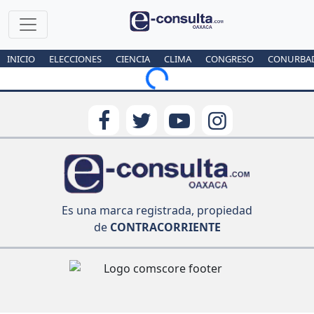
INICIO
ELECCIONES
CIENCIA
CLIMA
CONGRESO
CONURBA
Loading...
Es una marca registrada, propiedad
de
CONTRACORRIENTE