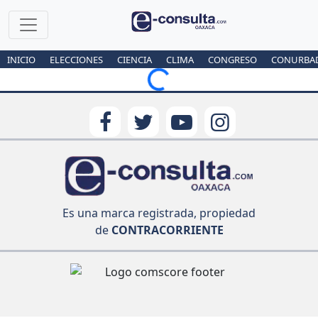
INICIO
ELECCIONES
CIENCIA
CLIMA
CONGRESO
CONURBA
Loading...
Es una marca registrada, propiedad
de
CONTRACORRIENTE