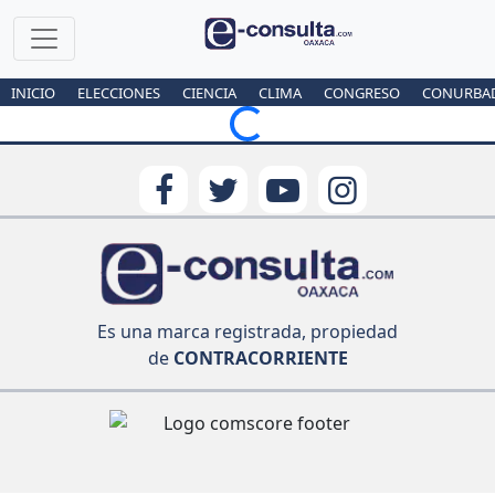
INICIO
ELECCIONES
CIENCIA
CLIMA
CONGRESO
CONURBA
Loading...
Es una marca registrada, propiedad
de
CONTRACORRIENTE