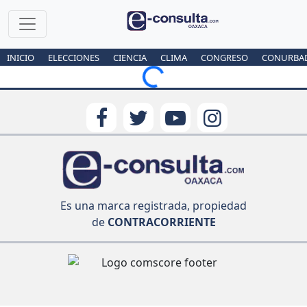
INICIO
ELECCIONES
CIENCIA
CLIMA
CONGRESO
CONURBA
Loading...
Es una marca registrada, propiedad
de
CONTRACORRIENTE