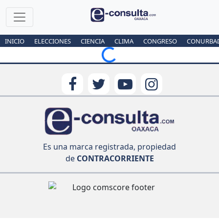
INICIO
ELECCIONES
CIENCIA
CLIMA
CONGRESO
CONURBA
Loading...
Es una marca registrada, propiedad
de
CONTRACORRIENTE