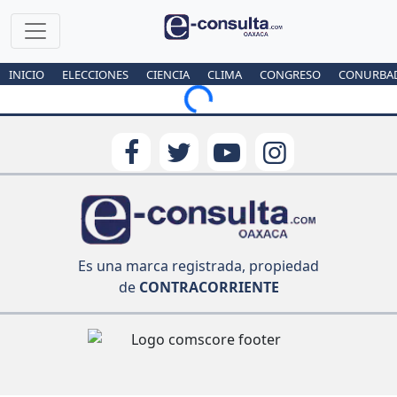
INICIO
ELECCIONES
CIENCIA
CLIMA
CONGRESO
CONURBA
Loading...
Es una marca registrada, propiedad
de
CONTRACORRIENTE