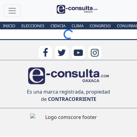
INICIO
ELECCIONES
CIENCIA
CLIMA
CONGRESO
CONURBA
Loading...
Es una marca registrada, propiedad
de
CONTRACORRIENTE