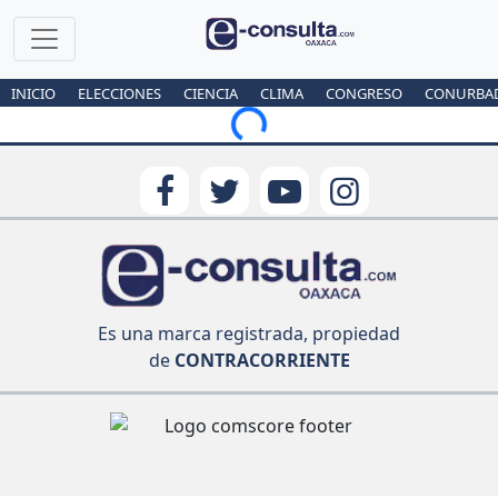
INICIO
ELECCIONES
CIENCIA
CLIMA
CONGRESO
CONURBA
Loading...
Es una marca registrada, propiedad
de
CONTRACORRIENTE