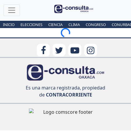
INICIO
ELECCIONES
CIENCIA
CLIMA
CONGRESO
CONURBA
Loading...
Es una marca registrada, propiedad
de
CONTRACORRIENTE