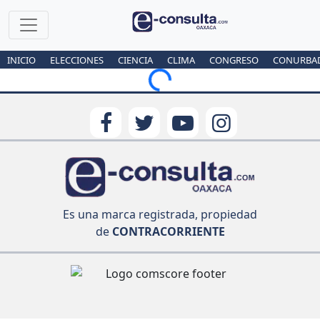
INICIO
ELECCIONES
CIENCIA
CLIMA
CONGRESO
CONURBA
Loading...
Es una marca registrada, propiedad
de
CONTRACORRIENTE