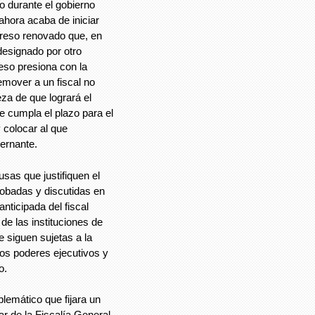
o durante el gobierno
ahora acaba de iniciar
greso renovado que, en
 designado por otro
reso presiona con la
remover a un fiscal no
eza de que logrará el
se cumpla el plazo para el
 colocar al que
bernante.
sas que justifiquen el
probadas y discutidas en
nticipada del fiscal
 de las instituciones de
e siguen sujetas a la
los poderes ejecutivos y
o.
emático que fijara un
ar de la Fiscalía General