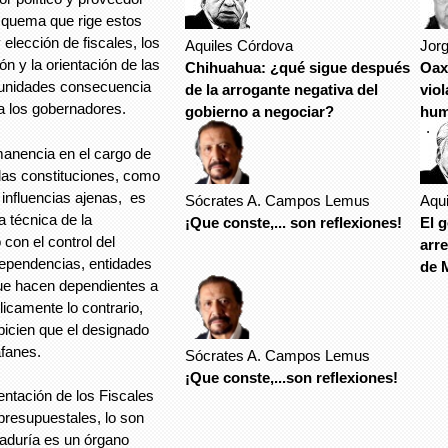
esquema que rige estos
elección de fiscales, los
Aquiles Córdova
Jor
n y la orientación de las
Chihuahua: ¿qué sigue después
Oax
punidades consecuencia
de la arrogante negativa del
vio
 a los gobernadores.
gobierno a negociar?
hum
.
nec
manencia en el cargo de
 las constituciones, como
influencias ajenas, es
Sócrates A. Campos Lemus
Aqu
a técnica de la
¡Que conste,... son reflexiones!
El 
 con el control del
arre
ependencias, entidades
de 
que hacen dependientes a
licamente lo contrario,
picien que el designado
afanes.
Sócrates A. Campos Lemus
¡Que conste,...son reflexiones!
entación de los Fiscales
 presupuestales, lo son
aduría es un órgano