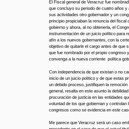
El Fiscal general de Veracruz fue nombrad
que concluyo su periodo de cuatro años y 
sus actividades otro gobernador y un con
principio propiciaban la renuncia del fiscal
gobierno y ahora, al no obtenerla, el Cong
instrumentación de un juicio político para 
afín a los nuevos gobernantes, con la cert
objetivo de quitarle el cargo antes de que 
que fue nombrado por el propio congreso y
convenga a la nueva corriente política go
Con independencia de que existan o no cau
inicio de un juicio político y de que estas 
un debido proceso, justifiquen la remoción a
general, resalta en este asunto la debilidad
procuración de justicia en las entidades qu
voluntad de los que gobiernan y controlan 
congresos como se evidencia en este cas
Me parece que Veracruz será un caso embl
precedente en el caso de que el actual titul