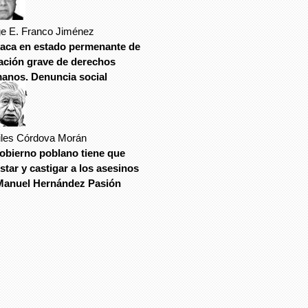
ge E. Franco Jiménez
aca en estado permenante de
lación grave de derechos
anos. Denuncia social
esaria
iles Córdova Morán
gobierno poblano tiene que
star y castigar a los asesinos
Manuel Hernández Pasión