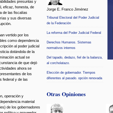
sabilidades presuntas y
, eficaz, honesta, de
Jorge E. Franco Jiménez
a de las fiscalías
Tribunal Electoral del Poder Judicial
ías y sus diversas
de la Federación
upción.
La reforma del Poder Judicial Federal
an vertido por los
iables como dependencia
Derechos Humanos. Sistemas
ripción al poder judicial
normativos internos
sticia dotándola de la
minación actual se
Del tapado, dedazo, fiel de la balanza,
ircunstancia de que dejó
al corcholatazo.
actividades ahora se
Elección de gobernador. Tiempos
epresentantes de los
diferentes al pasado. opción renovada
s federal y de las
Otras Opiniones
ón, operación y
 dependencia material
ales) de los gobernadores
r político y proveedor