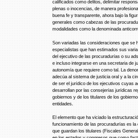
calificados como delitos, delimitar respon
plenas o inocencias, de manera profesional
buena fe y transparente, ahora bajo la figur
generales como cabezas de las procuradur
modalidades como la denominada anticorr
Son variadas las consideraciones que se h
especialistas que han estimados sus var
del ejecutivo de las procuradurías o su adsc
e incluso integrarse en una secretaria de ju
autonomía que requiere como tal. La deno
adecúa al sistema de justicia oral y a la c
de ser el jurídico de los ejecutivos cuyas 
desarrollan por las consejerías jurídicas r
gobiernos y de los titulares de los gobierno
entidades.
El elemento que ha viciado la estructuraci
funcionamiento de las procuradurías es la
que guardan los titulares (Fiscales Gener
en los estados y congresos que como facto