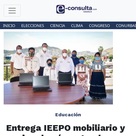
INICIO
ELECCIONES
CIENCIA
CLIMA
CONGRESO
CONURBA
Educación
Entrega IEEPO mobiliario y