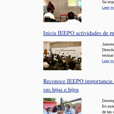
Se impa
Leer m
Inicia IEEPO actividades de p
Jueves,
Directi
revisar
Leer m
Reconoce IEEPO importancia de
sus hijas e hijos
Doming
En este
de las 