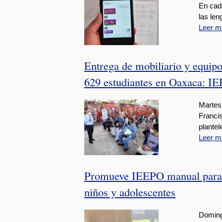
En cada
las len
Leer m
Entrega de mobiliario y equipo
629 estudiantes en Oaxaca: I
Martes,
Francis
plantel
Leer m
Promueve IEEPO manual para pr
niños y adolescentes
Doming