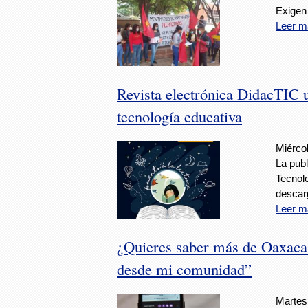
Exigen
Leer m
Revista electrónica DidacTIC 
tecnología educativa
Miércol
La publ
Tecnol
descar
Leer m
¿Quieres saber más de Oaxaca?
desde mi comunidad”
Martes,