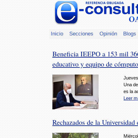
Inicio
Secciones
Opinión
Blogs
Beneficia IEEPO a 153 mil 366 
educativo y equipo de cómput
Jueves
Una de 
es la a
Leer m
Rechazados de la Universidad 
Miércol