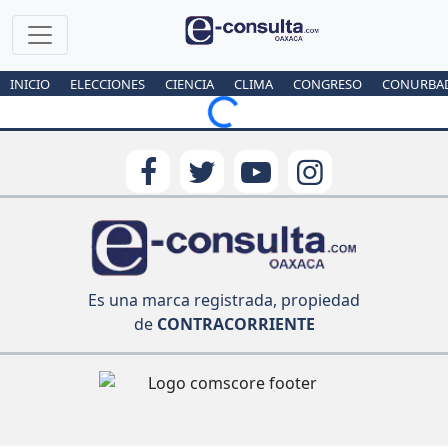
INICIO
ELECCIONES
CIENCIA
CLIMA
CONGRESO
CONURBA
Loading...
Es una marca registrada, propiedad
de
CONTRACORRIENTE