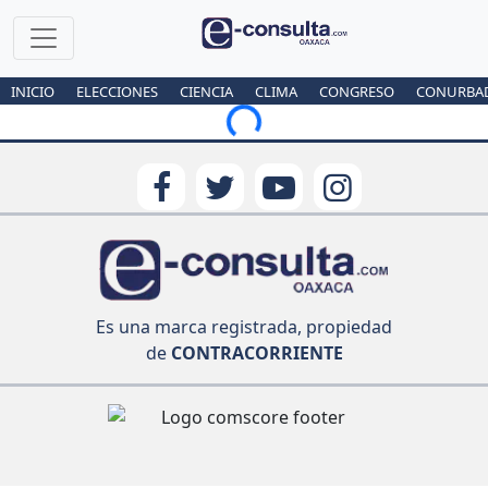
INICIO
ELECCIONES
CIENCIA
CLIMA
CONGRESO
CONURBA
Loading...
Es una marca registrada, propiedad
de
CONTRACORRIENTE