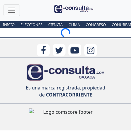
INICIO
ELECCIONES
CIENCIA
CLIMA
CONGRESO
CONURBA
Loading...
Es una marca registrada, propiedad
de
CONTRACORRIENTE