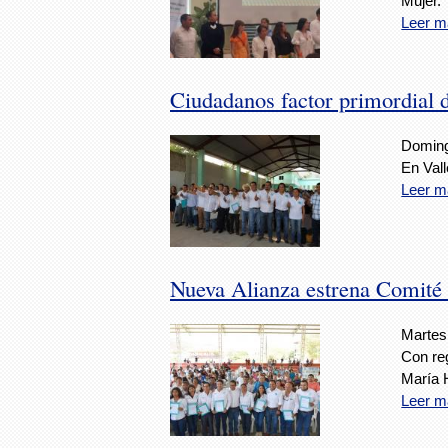
Mujer.
Leer m
Ciudadanos factor primordial 
Domingo
En Vall
Leer m
Nueva Alianza estrena Comité
Martes,
Con reg
María 
Leer m