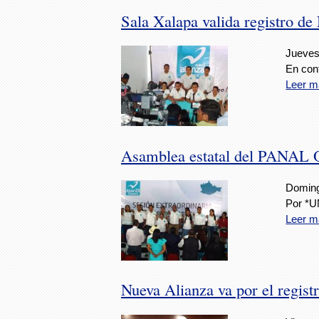
Sala Xalapa valida registro d
Jueves
En con
Leer m
Asamblea estatal del PANAL O
Doming
Por *U
Leer m
Nueva Alianza va por el registr