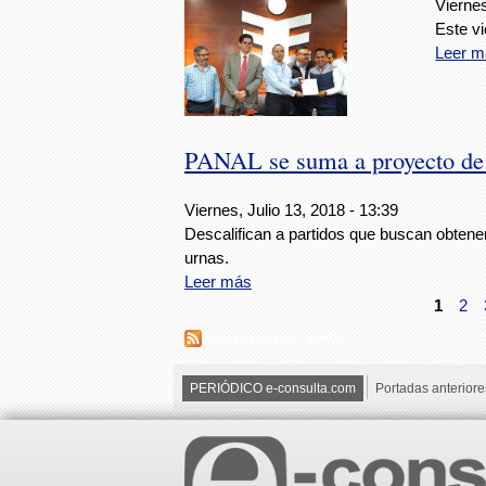
Vierne
Este vi
Leer m
PANAL se suma a proyecto de
Viernes, Julio 13, 2018 - 13:39
Descalifican a partidos que buscan obtene
urnas.
Leer más
1
2
Suscribirse a RSS - PANAL
PERIÓDICO e-consulta.com
Portadas anteriore