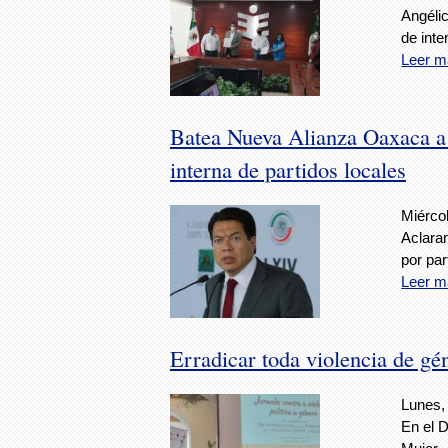
Angélic
de inte
Leer m
Batea Nueva Alianza Oaxaca a 
interna de partidos locales
Miérco
Aclara
por par
Leer m
Erradicar toda violencia de 
Lunes,
En el D