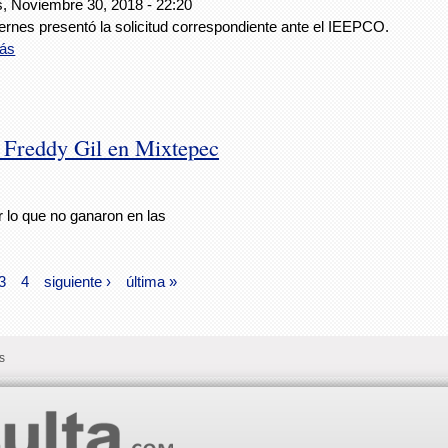
s, Noviembre 30, 2018 - 22:20
ernes presentó la solicitud correspondiente ante el IEEPCO.
ás
 Freddy Gil en Mixtepec
r lo que no ganaron en las
3
4
siguiente ›
última »
s