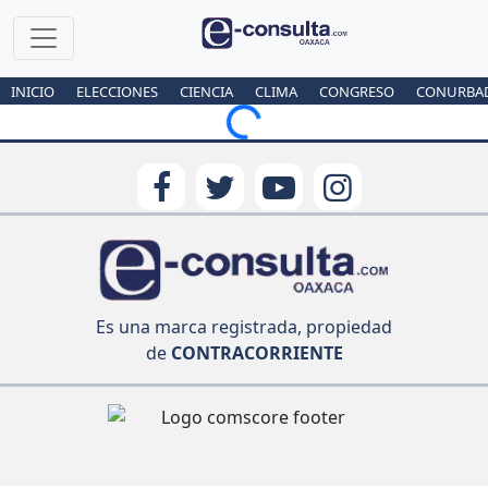
INICIO
ELECCIONES
CIENCIA
CLIMA
CONGRESO
CONURBA
Loading...
Es una marca registrada, propiedad
de
CONTRACORRIENTE