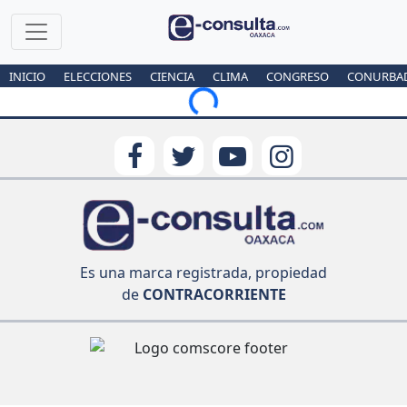
INICIO
ELECCIONES
CIENCIA
CLIMA
CONGRESO
CONURBA
Loading...
Es una marca registrada, propiedad
de
CONTRACORRIENTE