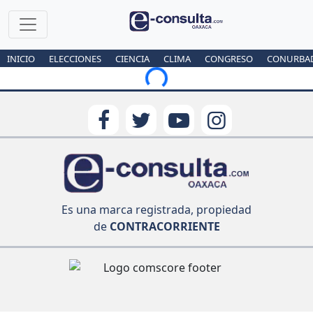
INICIO
ELECCIONES
CIENCIA
CLIMA
CONGRESO
CONURBA
Loading...
Es una marca registrada, propiedad
de
CONTRACORRIENTE