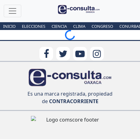
INICIO
ELECCIONES
CIENCIA
CLIMA
CONGRESO
CONURBA
Loading...
Es una marca registrada, propiedad
de
CONTRACORRIENTE