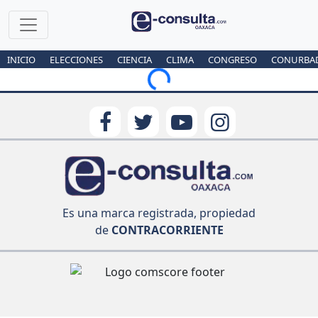
INICIO
ELECCIONES
CIENCIA
CLIMA
CONGRESO
CONURBA
Loading...
Es una marca registrada, propiedad
de
CONTRACORRIENTE