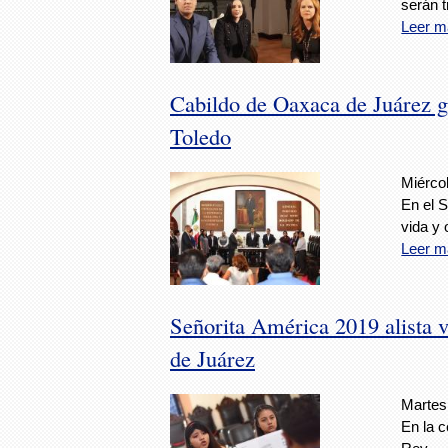
serán 
Leer m
Cabildo de Oaxaca de Juárez g
Toledo
Miérco
En el S
vida y 
Leer m
Señorita América 2019 alista v
de Juárez
Martes
En la c