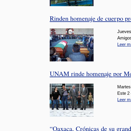
Rinden homenaje de cuerpo pre
Jueves
Amigos
Leer m
UNAM rinde homenaje por Mo
Martes
Este 2
Leer m
“Oaxaca, Crónicas de su grand