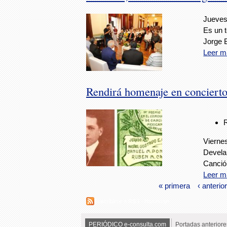
Jueves,
Es un t
Jorge 
Leer m
Rendirá homenaje en concierto
Vierne
Devela
Canció
Leer m
« primera
‹ anterior
Suscribirse a RSS - Homenaje
PERIÓDICO e-consulta.com
Portadas anteriore