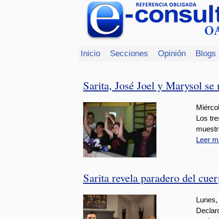
Inicio
Secciones
Opinión
Blogs
Sarita, José Joel y Marysol se
Miércol
Los tr
muestra
Leer m
Sarita revela paradero del cue
Lunes,
Declaró