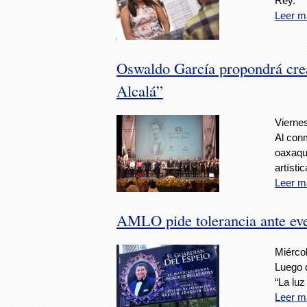
Rey.
Leer m
Oswaldo García propondrá cre
Alcalá”
Viernes
Al con
oaxaque
artístic
Leer m
AMLO pide tolerancia ante eve
Miérco
Luego d
“La luz
Leer m