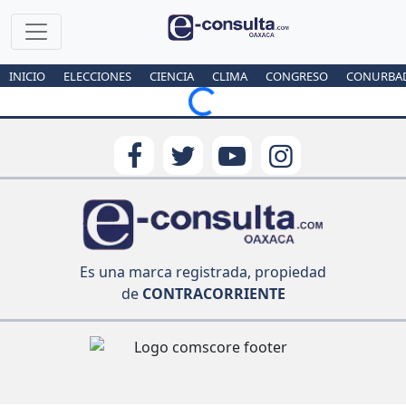
INICIO
ELECCIONES
CIENCIA
CLIMA
CONGRESO
CONURBA
Loading...
Es una marca registrada, propiedad
de
CONTRACORRIENTE