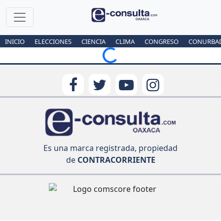
INICIO
ELECCIONES
CIENCIA
CLIMA
CONGRESO
CONURBA
Loading...
Es una marca registrada, propiedad
de
CONTRACORRIENTE