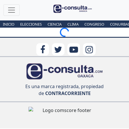
INICIO
ELECCIONES
CIENCIA
CLIMA
CONGRESO
CONURBA
Loading...
Es una marca registrada, propiedad
de
CONTRACORRIENTE