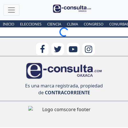
INICIO
ELECCIONES
CIENCIA
CLIMA
CONGRESO
CONURBA
Loading...
Es una marca registrada, propiedad
de
CONTRACORRIENTE