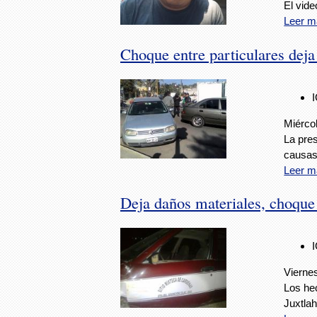
El vide
Leer m
Choque entre particulares deja
Miércol
La pres
causas
Leer m
Deja daños materiales, choque
Viernes
Los he
Juxtla