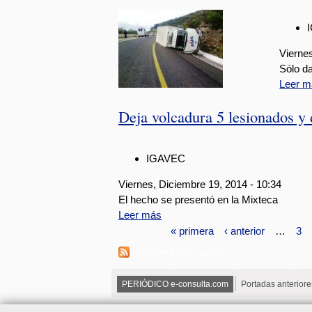
Viernes
Sólo da
Leer m
Deja volcadura 5 lesionados y 
IGAVEC
Viernes, Diciembre 19, 2014 - 10:34
El hecho se presentó en la Mixteca
Leer más
« primera
‹ anterior
…
3
Suscribirse a RSS - daños
PERIÓDICO e-consulta.com
Portadas anteriore