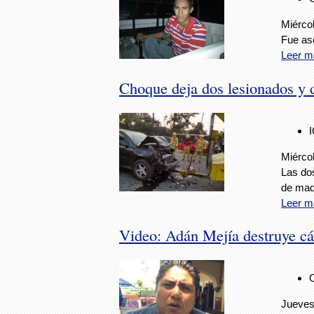
Miércol
Fue as
Leer m
Choque deja dos lesionados y 
Miércol
Las do
de maq
Leer m
Video: Adán Mejía destruye cá
Jueves