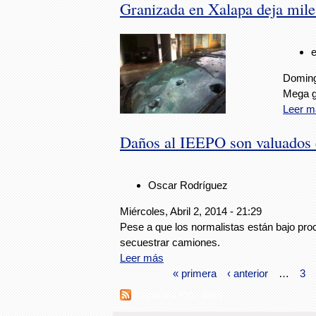
Granizada en Xalapa deja mile
Domingo
Mega g
Leer m
Daños al IEEPO son valuados
Oscar Rodríguez
Miércoles, Abril 2, 2014 - 21:29
Pese a que los normalistas están bajo pro
secuestrar camiones.
Leer más
« primera
‹ anterior
…
3
Suscribirse a RSS - daños