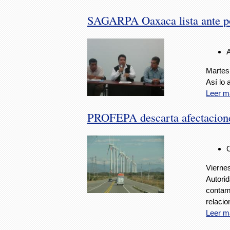
SAGARPA Oaxaca lista ante pos
Martes
Así lo
Leer m
PROFEPA descarta afectaciones
Vierne
Autorid
contam
relaci
Leer m