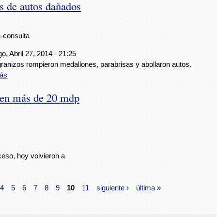
s de autos dañados
e-consulta
, Abril 27, 2014 - 21:25
ranizos rompieron medallones, parabrisas y abollaron autos.
ás
 en más de 20 mdp
ceso, hoy volvieron a
4
5
6
7
8
9
10
11
siguiente ›
última »