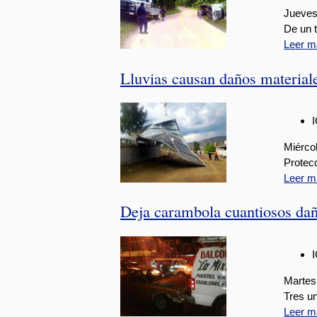
Jueves
De un t
Leer m
Lluvias causan daños material
Miérco
Protecc
Leer m
Deja carambola cuantiosos dañ
Martes
Tres un
Leer m