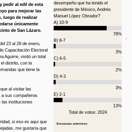
desempeño que ha tenido el
 pedir al edil de esta
presidente de México, Andrés
oyo para mejorar las
Manuel López Obrador?
 luego de realizar
A) 10-9
quedarse únicamente
cinto de San Lázaro.
78%
.
B) 8-7
el 23 al 28 de enero,
e Capacitación Electoral
3%
 Aguirre, visitó un total
C) 6-5
l distrito, con la
demandas que tiene la
2%
D) 4-3
3%
que al visitar las
E) 2-1
ba a sus compañeros
 las instituciones
13%
Total de votos: 2024
ridad, si eso es aquí que
Encuestas anteriores
ejadas, me gustaría que