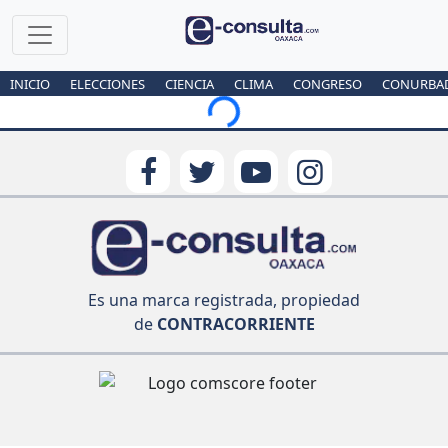
INICIO
ELECCIONES
CIENCIA
CLIMA
CONGRESO
CONURBA
Loading...
Es una marca registrada, propiedad
de
CONTRACORRIENTE