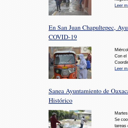
Leer m
En San Juan Chapultepec, Ayun
COVID-19
Miérco
Con el
Coordin
Leer m
Sanea Ayuntamiento de Oaxaca
Histórico
Martes
Se coor
tareas 