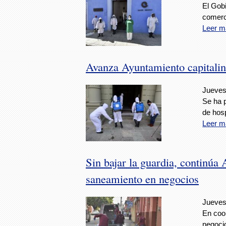
El Gobi
comerc
Leer m
Avanza Ayuntamiento capitalin
Jueves
Se ha 
de hos
Leer m
Sin bajar la guardia, continúa
saneamiento en negocios
Jueves
En coor
negoci