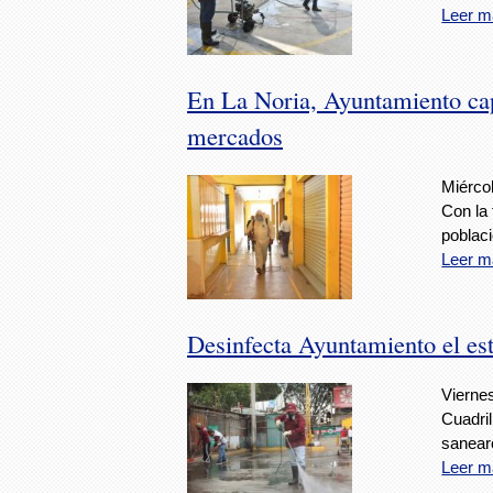
Leer m
En La Noria, Ayuntamiento cap
mercados
Miérco
Con la 
poblac
Leer m
Desinfecta Ayuntamiento el e
Vierne
Cuadril
sanear
Leer m