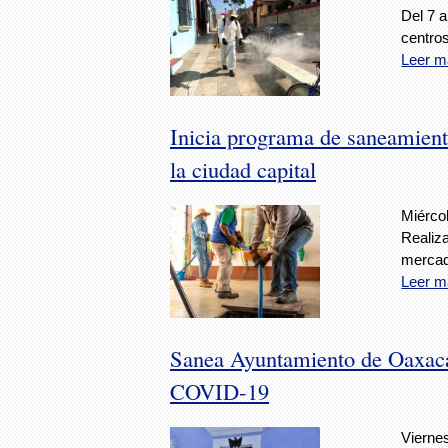
Del 7 a
centros
Leer m
Inicia programa de saneamien
la ciudad capital
Miércol
Realiza
mercad
Leer m
Sanea Ayuntamiento de Oaxaca
COVID-19
Viernes